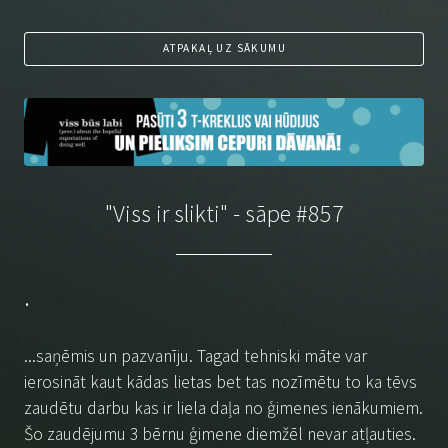
ATPAKAĻ UZ SĀKUMU
"Viss ir slikti" - sāpe #857
.
...saņēmis un pazvanīju. Tagad tehniski māte var
ierosināt kaut kādas lietas bet tas nozīmētu to ka tēvs
zaudētu darbu kas ir liela daļa no ģimenes ienākumiem.
Šo zaudējumu 3 bērnu ģimene diemžēl nevar atļauties.