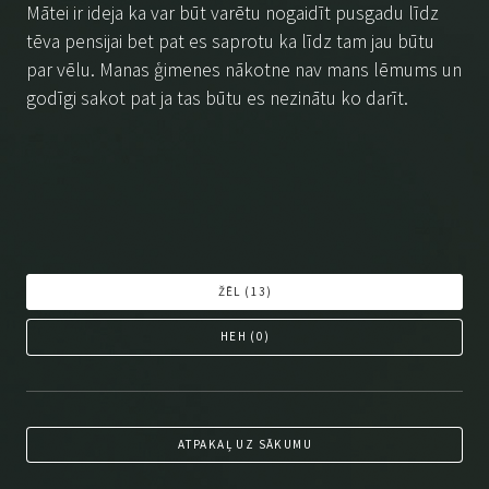
Mātei ir ideja ka var būt varētu nogaidīt pusgadu līdz
tēva pensijai bet pat es saprotu ka līdz tam jau būtu
par vēlu. Manas ģimenes nākotne nav mans lēmums un
godīgi sakot pat ja tas būtu es nezinātu ko darīt.
ŽĒL (
13
)
HEH (
0
)
ATPAKAĻ UZ SĀKUMU