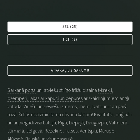
ŽĒL (
25
)
HEH (
3
)
ATPAKAĻ UZ SĀKUMU
Sarkanā poga
un latviešu stilīgo frāžu dizaina
t-krekli,
džemperi, jakas ar kapuci un cepures
ar skaidrojumiem angļu
valodā. Vīriešu un sieviešu izmēros, melni, balti un ir arī gaiši
rozā. Šī būs neaizmirstama dāvana kādam! Kvalitatīvi, oriģināli
un ar piegādi visā Latvijā, Rīgā, Liepājā, Daugavpilī, Valmierā,
Jūrmalā, Jelgavā, Rēzeknē, Talsos, Ventspilī, Mārupē,
Alūksnē, Bauskā un visur pasaulē.