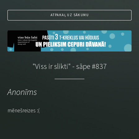
ATPAKAĻ UZ SĀKUMU
"Viss ir slikti" - sāpe #837
Anonīms
mēnešreizes :(