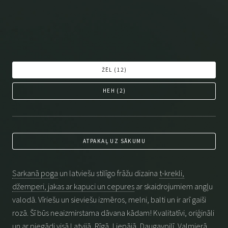
ŽĒL (
12
)
HEH (
2
)
ATPAKAĻ UZ SĀKUMU
Sarkanā poga
un latviešu stilīgo frāžu dizaina
t-krekli,
džemperi, jakas ar kapuci un cepures
ar skaidrojumiem angļu
valodā. Vīriešu un sieviešu izmēros, melni, balti un ir arī gaiši
rozā. Šī būs neaizmirstama dāvana kādam! Kvalitatīvi, oriģināli
un ar piegādi visā Latvijā, Rīgā, Liepājā, Daugavpilī, Valmierā,