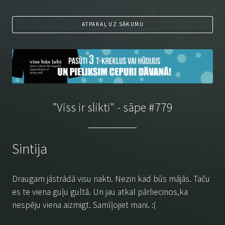
ATPAKAĻ UZ SĀKUMU
"Viss ir slikti" - sāpe #779
Sintija
Draugam jāstrādā visu nakti. Nezin kad būs mājās. Taču
es te viena guļu gultā. Un jau atkal pārliecinos,ka
nespēju viena aizmigt. Samīļojiet mani. :(