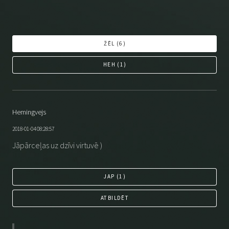
ŽĒL (
6
)
HEH (
1
)
Hemingvejs
2018-01-04 08:28:57
Jāpārceļas uz dzīvi virtuvē )
JAP (
1
)
ATBILDĒT