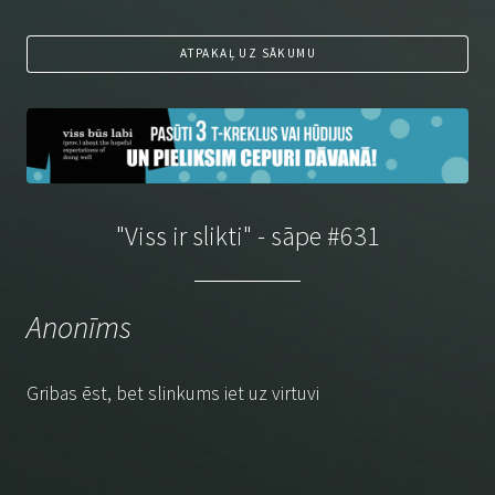
ATPAKAĻ UZ SĀKUMU
"Viss ir slikti" - sāpe #631
Anonīms
Gribas ēst, bet slinkums iet uz virtuvi