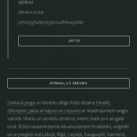
hjfzfkrixt
2025-06-11 15:18:32
ymmtjghxzkpntygimutfefexujnkkz
JAP (
0
)
ATPAKAĻ UZ SĀKUMU
Sarkanā poga
un latviešu stilīgo frāžu dizaina
t-krekli,
džemperi, jakas ar kapuci un cepures
ar skaidrojumiem angļu
valodā. Vīriešu un sieviešu izmēros, melni, balti un ir arī gaiši
rozā. Šī būs neaizmirstama dāvana kādam! Kvalitatīvi, oriģināli
un ar piegādi visā Latvijā, Rīgā, Liepājā, Daugavpilī, Valmierā,