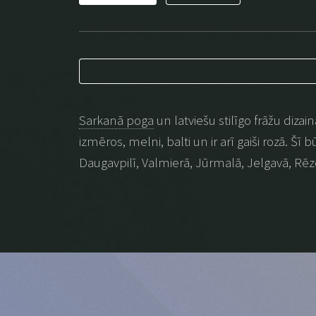
Sarkanā poga
un latviešu stilīgo frāžu dizai
izmēros, melni, balti un ir arī gaiši rozā. Šī
Daugavpilī, Valmierā, Jūrmalā, Jelgavā, Rēz