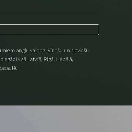
umiem angļu valodā. Vīriešu un sieviešu
iegādi visā Latvijā, Rīgā, Liepājā,
pasaulē.