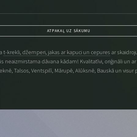
ATPAKAĻ UZ SĀKUMU
na
t-krekli, džemperi, jakas ar kapuci un cepures
ar skaidroj
 būs neaizmirstama dāvana kādam! Kvalitatīvi, oriģināli un ar p
eknē, Talsos, Ventspilī, Mārupē, Alūksnē, Bauskā un visur 