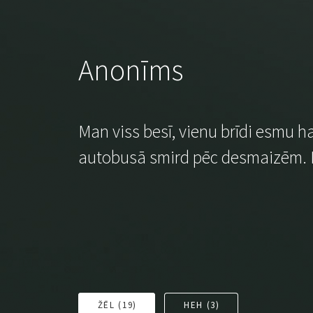
Anonīms
Man viss besī, vienu brīdi esmu ha
autobusā smird pēc desmaizēm. L
ŽĒL (
19
)
HEH (
3
)