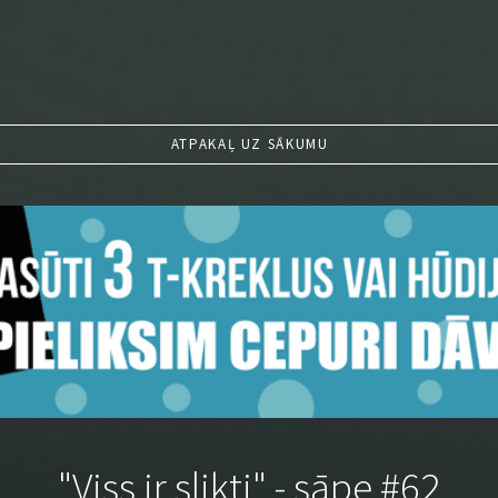
ATPAKAĻ UZ SĀKUMU
"Viss ir slikti" - sāpe #62