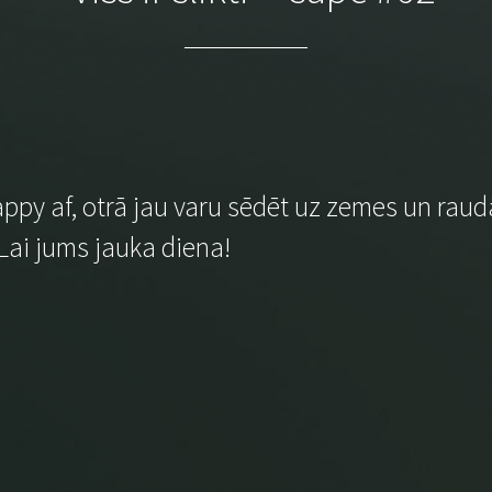
ppy af, otrā jau varu sēdēt uz zemes un raudāt
ai jums jauka diena!