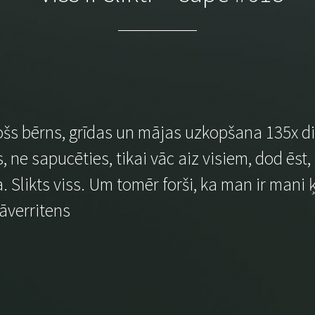
cošs bērns, grīdas un mājas uzkopšana 135x di
e sapucēties, tikai vāc aiz visiem, dod ēst,
likts viss. Um tomēr forši, ka man ir mani ķip
vāverritens