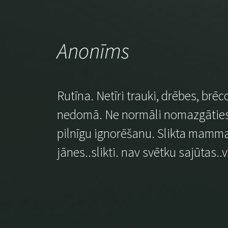
Anonīms
Rutīna. Netīri trauki, drēbes, brē
nedomā. Ne normāli nomazgāties, n
pilnīgu ignorēšanu. Slikta mamma. S
jānes..slikti. nav svētku sajūtas..