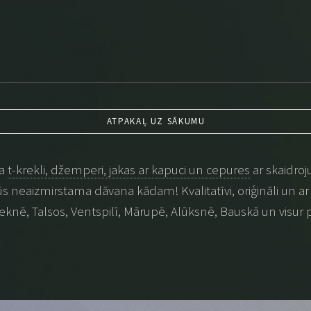
ATPAKAĻ UZ SĀKUMU
na
t-krekli, džemperi, jakas ar kapuci un cepures
ar skaidroj
 būs neaizmirstama dāvana kādam! Kvalitatīvi, oriģināli un ar p
eknē, Talsos, Ventspilī, Mārupē, Alūksnē, Bauskā un visur 