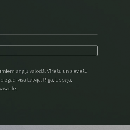
umiem angļu valodā. Vīriešu un sieviešu
iegādi visā Latvijā, Rīgā, Liepājā,
pasaulē.