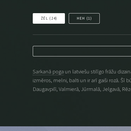
ŽĒL (
24
)
HEH (
1
)
Sarkanā poga
un latviešu stilīgo frāžu dizai
izmēros, melni, balti un ir arī gaiši rozā. Šī
Daugavpilī, Valmierā, Jūrmalā, Jelgavā, Rēz