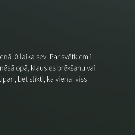
enā. 0 laika sev. Par svētkiem i
 nēsā opā, klausies brēkšanu vai
ari, bet slikti, ka vienai viss