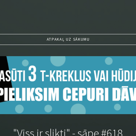
ATPAKAĻ UZ SĀKUMU
"Viss ir slikti" - sāpe #618