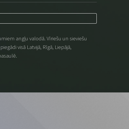
umiem angļu valodā. Vīriešu un sieviešu
iegādi visā Latvijā, Rīgā, Liepājā,
pasaulē.