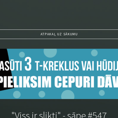
ATPAKAĻ UZ SĀKUMU
"Viss ir slikti" - sāpe #547