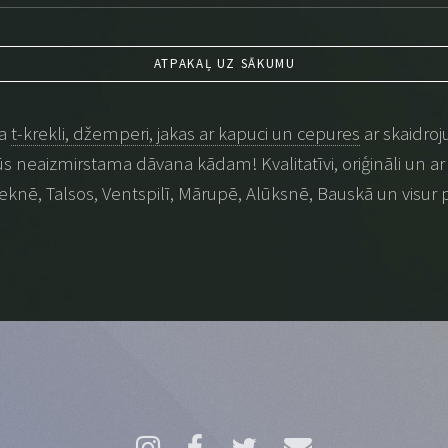
ATPAKAĻ UZ SĀKUMU
na
t-krekli, džemperi, jakas ar kapuci un cepures
ar skaidroj
 būs neaizmirstama dāvana kādam! Kvalitatīvi, oriģināli un ar p
eknē, Talsos, Ventspilī, Mārupē, Alūksnē, Bauskā un visur 