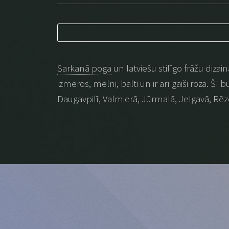
Sarkanā poga
un latviešu stilīgo frāžu dizai
izmēros, melni, balti un ir arī gaiši rozā. Šī
Daugavpilī, Valmierā, Jūrmalā, Jelgavā, Rēz