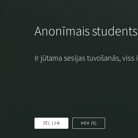
Anonīmais students
Ir jūtama sesijas tuvošanās, viss ir
ŽĒL (
24
)
HEH (
5
)