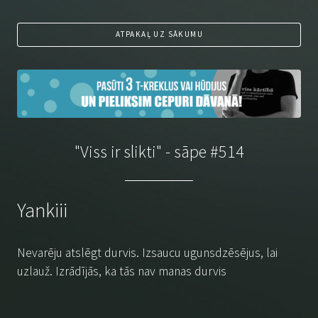
ATPAKAĻ UZ SĀKUMU
"Viss ir slikti" - sāpe #514
Yankiii
Nevarēju atslēgt durvis. Izsaucu ugunsdzēsējus, lai
uzlauž. Izrādījās, ka tās nav manas durvis