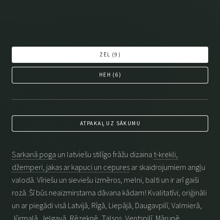
ŽĒL (
9
)
HEH (
6
)
ATPAKAĻ UZ SĀKUMU
Sarkanā poga
un latviešu stilīgo frāžu dizaina
t-krekli,
džemperi, jakas ar kapuci un cepures
ar skaidrojumiem angļu
valodā. Vīriešu un sieviešu izmēros, melni, balti un ir arī gaiši
rozā. Šī būs neaizmirstama dāvana kādam! Kvalitatīvi, oriģināli
un ar piegādi visā Latvijā, Rīgā, Liepājā, Daugavpilī, Valmierā,
Jūrmalā, Jelgavā, Rēzeknē, Talsos, Ventspilī, Mārupē,