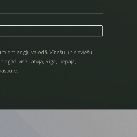
umiem angļu valodā. Vīriešu un sieviešu
iegādi visā Latvijā, Rīgā, Liepājā,
pasaulē.