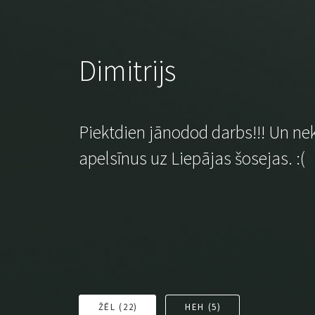
Dimitrijs
Piektdien jānodod darbs!!! Un nek
apelsīnus uz Liepājas šosejas. :(
ŽĒL (
22
)
HEH (
5
)