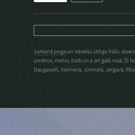
Sarkanā poga
un latviešu stilīgo frāžu dizai
izmēros, melni, balti un ir arī gaiši rozā. Šī
Daugavpilī, Valmierā, Jūrmalā, Jelgavā, Rēz