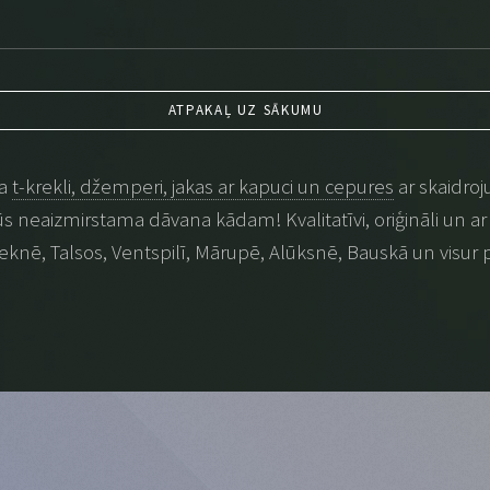
ATPAKAĻ UZ SĀKUMU
na
t-krekli, džemperi, jakas ar kapuci un cepures
ar skaidroj
 būs neaizmirstama dāvana kādam! Kvalitatīvi, oriģināli un ar p
eknē, Talsos, Ventspilī, Mārupē, Alūksnē, Bauskā un visur 