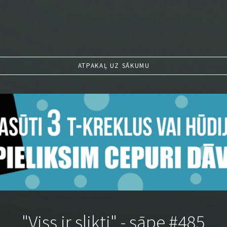
ATPAKAĻ UZ SĀKUMU
"Viss ir slikti" - sāpe #485