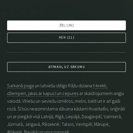
ŽĒL (
36
)
HEH (
11
)
ATPAKAĻ UZ SĀKUMU
Sarkanā poga
un latviešu stilīgo frāžu dizaina
t-krekli,
džemperi, jakas ar kapuci un cepures
ar skaidrojumiem angļu
valodā. Vīriešu un sieviešu izmēros, melni, balti un ir arī gaiši
rozā. Šī būs neaizmirstama dāvana kādam! Kvalitatīvi, oriģināli
un ar piegādi visā Latvijā, Rīgā, Liepājā, Daugavpilī, Valmierā,
Jūrmalā, Jelgavā, Rēzeknē, Talsos, Ventspilī, Mārupē,
Alūksnē, Bauskā un visur pasaulē.