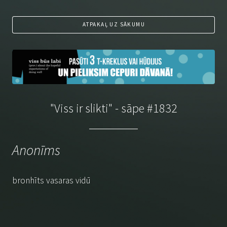
ATPAKAĻ UZ SĀKUMU
"Viss ir slikti" - sāpe #1832
Anonīms
bronhīts vasaras vidū