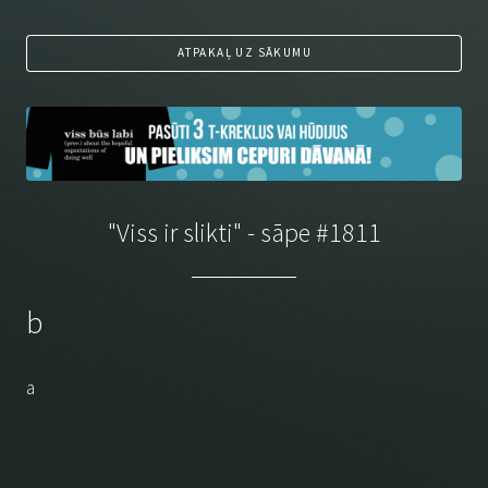
ATPAKAĻ UZ SĀKUMU
"Viss ir slikti" - sāpe #1811
b
a