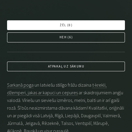
ŽĒL (
8
)
HEH (
6
)
ATPAKAĻ UZ SĀKUMU
Sarkanā poga
un latviešu stilīgo frāžu dizaina
t-krekli,
džemperi, jakas ar kapuci un cepures
ar skaidrojumiem angļu
valodā. Vīriešu un sieviešu izmēros, melni, balti un ir arī gaiši
rozā. Šī būs neaizmirstama dāvana kādam! Kvalitatīvi, oriģināli
un ar piegādi visā Latvijā, Rīgā, Liepājā, Daugavpilī, Valmierā,
Jūrmalā, Jelgavā, Rēzeknē, Talsos, Ventspilī, Mārupē,
Alūksnē, Bauskā un visur pasaulē.