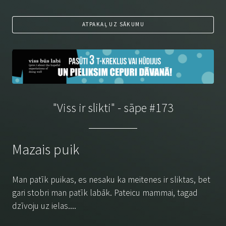
ATPAKAĻ UZ SĀKUMU
"Viss ir slikti" - sāpe #173
Mazais puik
Man patīk puikas, es nesaku ka meitenes ir sliktas, bet
gari stobri man patīk labāk. Pateicu mammai, tagad
dzīvoju uz ielas....