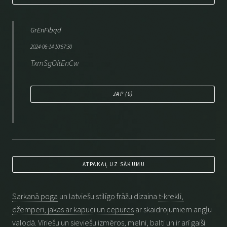
GrEnFibqd
2024-06-14 10:57:30
TxmSgOftEnCw
JAP (
0
)
ATPAKAĻ UZ SĀKUMU
Sarkanā poga
un latviešu stilīgo frāžu dizaina
t-krekli,
džemperi, jakas ar kapuci un cepures
ar skaidrojumiem angļu
valodā. Vīriešu un sieviešu izmēros, melni, balti un ir arī gaiši