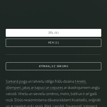
ŽĒL (
5
)
HEH (
1
)
ATPAKAĻ UZ SĀKUMU
Sarkanā poga
un latviešu stilīgo frāžu dizaina
t-krekli,
džemperi, jakas ar kapuci un cepures
ar skaidrojumiem angļu
valodā. Vīriešu un sieviešu izmēros, melni, balti un ir arī gaiši
rozā. Šī būs neaizmirstama dāvana kādam! Kvalitatīvi, oriģināli
un ar piegādi visā Latvijā, Rīgā, Liepājā, Daugavpilī, Valmierā,