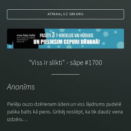
ATPAKAĻ UZ SĀKUMU
"Viss ir slikti" - sāpe #1700
Anonīms
Pielēju ouzo dzērienam ūdeni un viss šķidrums pudelē
palika balts kā piens. Gribēj noslēpt, ka tik daudz viena
izdzēru…