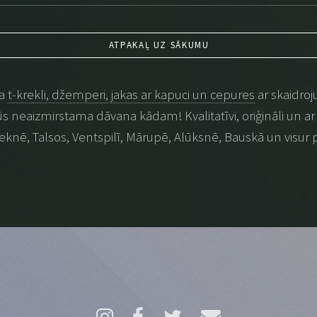
ATPAKAĻ UZ SĀKUMU
na
t-krekli, džemperi, jakas ar kapuci un cepures
ar skaidroj
 būs neaizmirstama dāvana kādam! Kvalitatīvi, oriģināli un ar p
eknē, Talsos, Ventspilī, Mārupē, Alūksnē, Bauskā un visur 