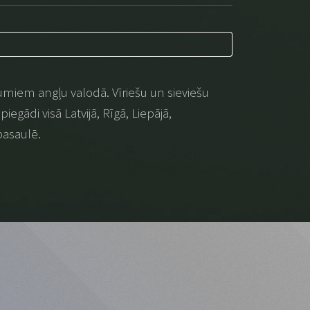
umiem angļu valodā. Vīriešu un sieviešu
iegādi visā Latvijā, Rīgā, Liepājā,
pasaulē.