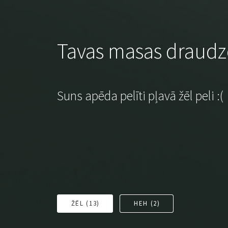
Tavas masas draud
Suns apēda pelīti pļavā žēl peli :(
ŽĒL (
13
)
HEH (
2
)