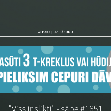
ATPAKAĻ UZ SĀKUMU
"Viss ir slikti" - sāpe #1651