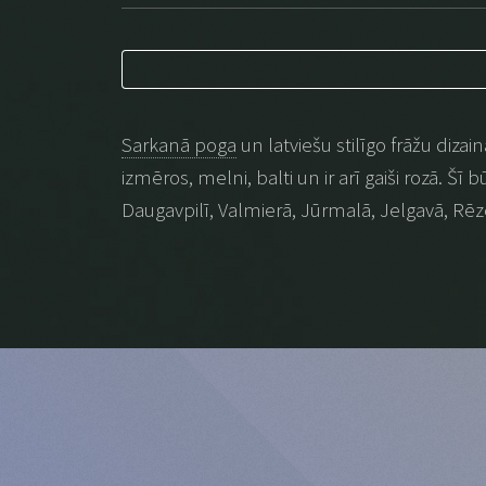
Sarkanā poga
un latviešu stilīgo frāžu dizai
izmēros, melni, balti un ir arī gaiši rozā. Šī
Daugavpilī, Valmierā, Jūrmalā, Jelgavā, Rēz