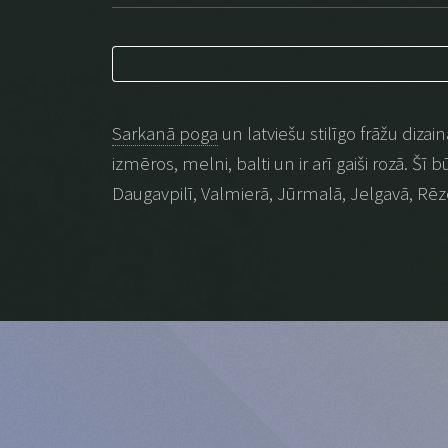
Sarkanā poga
un latviešu stilīgo frāžu dizai
izmēros, melni, balti un ir arī gaiši rozā. Šī
Daugavpilī, Valmierā, Jūrmalā, Jelgavā, Rēz