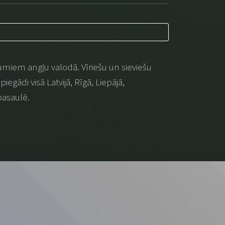
umiem angļu valodā. Vīriešu un sieviešu
iegādi visā Latvijā, Rīgā, Liepājā,
pasaulē.