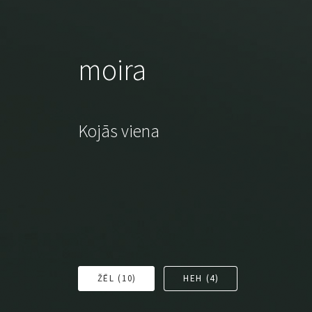
moira
Kojās viena
ŽĒL (
10
)
HEH (
4
)