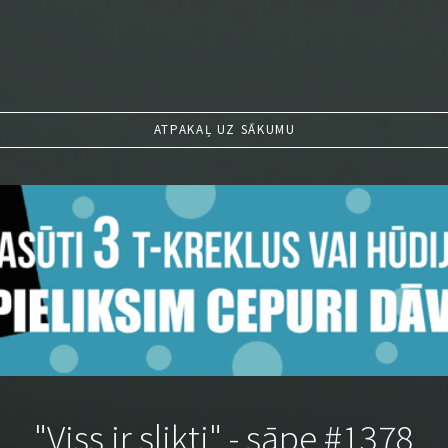
ATPAKAĻ UZ SĀKUMU
"Viss ir slikti" - sāpe #1378