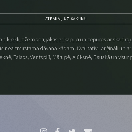
ATPAKAĻ UZ SĀKUMU
na
t-krekli, džemperi, jakas ar kapuci un cepures
ar skaidroj
 būs neaizmirstama dāvana kādam! Kvalitatīvi, oriģināli un ar p
eknē, Talsos, Ventspilī, Mārupē, Alūksnē, Bauskā un visur 