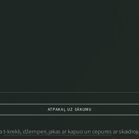
ATPAKAĻ UZ SĀKUMU
na
t-krekli, džemperi, jakas ar kapuci un cepures
ar skaidroj