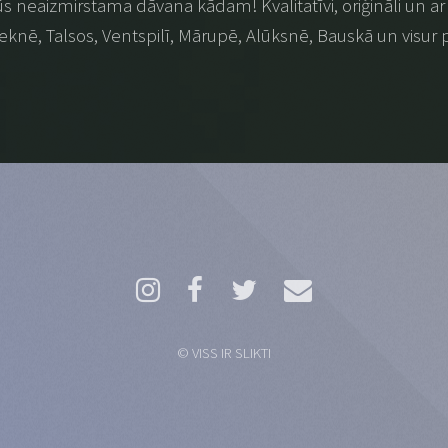
 būs neaizmirstama dāvana kādam! Kvalitatīvi, oriģināli un ar p
eknē, Talsos, Ventspilī, Mārupē, Alūksnē, Bauskā un visur 
© VISS IR SLIKTI