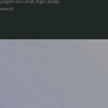
iegādi visā Latvijā, Rīgā, Liepājā,
pasaulē.