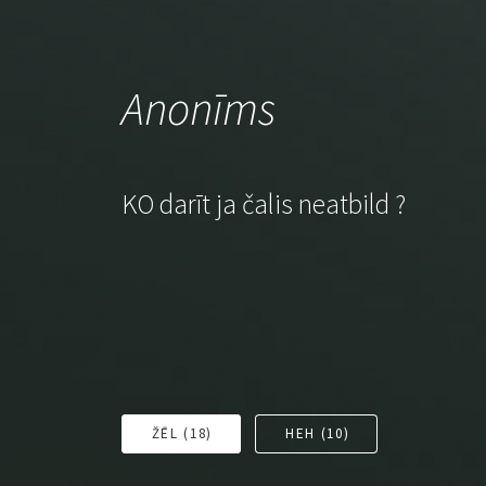
Anonīms
KO darīt ja čalis neatbild ?
ŽĒL (
18
)
HEH (
10
)