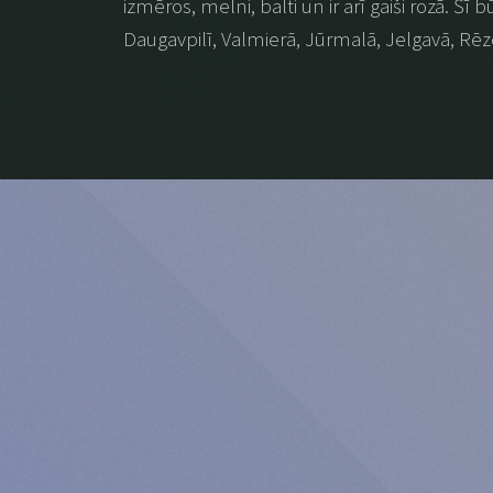
izmēros, melni, balti un ir arī gaiši rozā. Šī
Daugavpilī, Valmierā, Jūrmalā, Jelgavā, Rēz