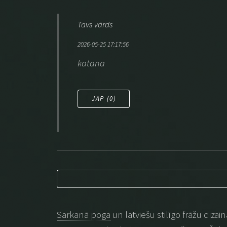
Tavs vārds
2026-05-25 17:17:56
katana
JAP (
0
)
Sarkanā poga
un latviešu stilīgo frāžu dizai