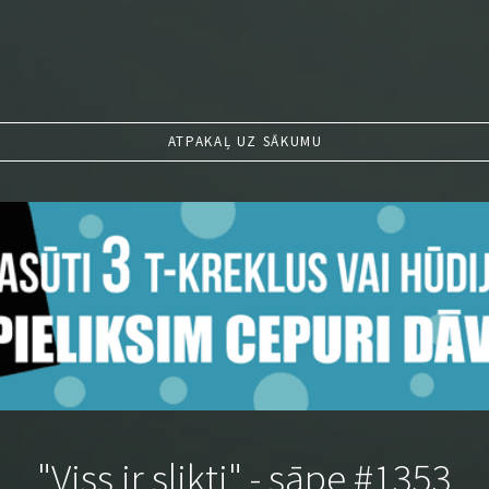
ATPAKAĻ UZ SĀKUMU
"Viss ir slikti" - sāpe #1353