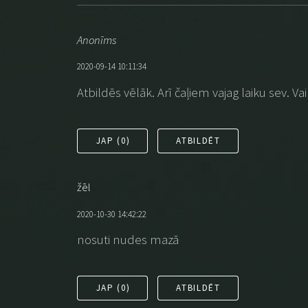
Anonīms
2020-09-14 10:11:34
Atbildēs vēlāk. Arī čaļiem vajag laiku sev. Va
JAP (
0
)
ATBILDĒT
žēl
2020-10-30 14:42:22
nosuti nudes mazā
JAP (
0
)
ATBILDĒT