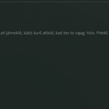
i arī jāmeklē, kāds kurš atbild, kad tev to vajag. Yolo. Priekš