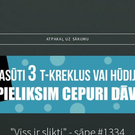
ATPAKAĻ UZ SĀKUMU
"Viss ir slikti" - sāpe #1334