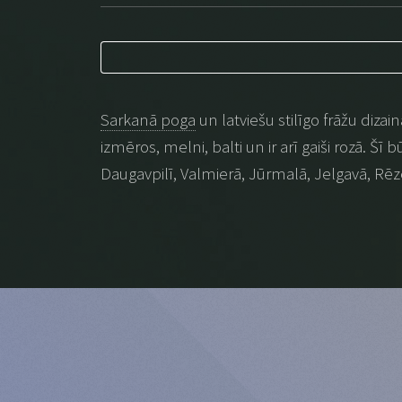
Sarkanā poga
un latviešu stilīgo frāžu dizai
izmēros, melni, balti un ir arī gaiši rozā. Šī
Daugavpilī, Valmierā, Jūrmalā, Jelgavā, Rēz