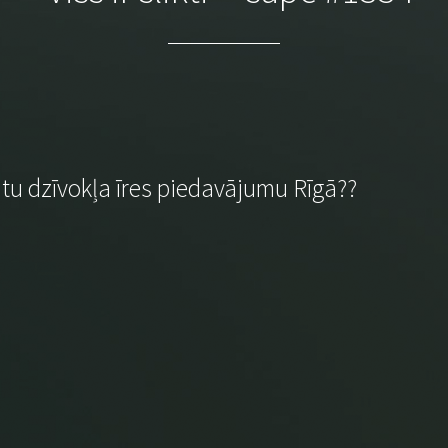
ātu dzīvokļa īres piedavājumu Rīgā??