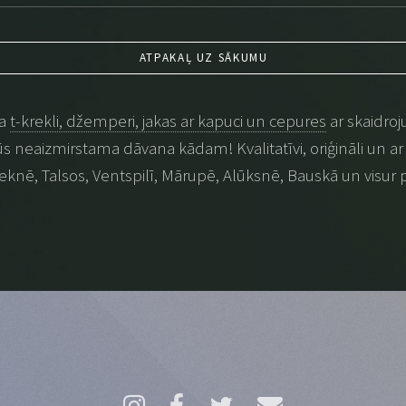
ATPAKAĻ UZ SĀKUMU
na
t-krekli, džemperi, jakas ar kapuci un cepures
ar skaidroj
 būs neaizmirstama dāvana kādam! Kvalitatīvi, oriģināli un ar p
eknē, Talsos, Ventspilī, Mārupē, Alūksnē, Bauskā un visur 