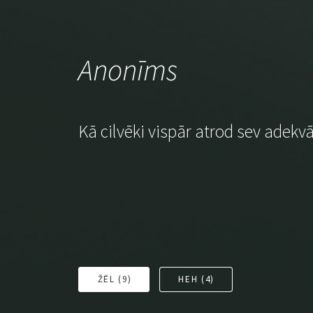
Anonīms
Kā cilvēki vispār atrod sev adekv
ŽĒL (
9
)
HEH (
4
)