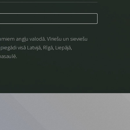
umiem angļu valodā. Vīriešu un sieviešu
iegādi visā Latvijā, Rīgā, Liepājā,
pasaulē.