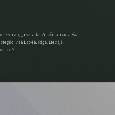
umiem angļu valodā. Vīriešu un sieviešu
iegādi visā Latvijā, Rīgā, Liepājā,
pasaulē.