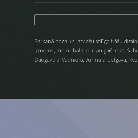
Sarkanā poga
un latviešu stilīgo frāžu dizai
izmēros, melni, balti un ir arī gaiši rozā. Šī
Daugavpilī, Valmierā, Jūrmalā, Jelgavā, Rēz