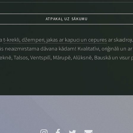
ATPAKAĻ UZ SĀKUMU
na
t-krekli, džemperi, jakas ar kapuci un cepures
ar skaidroj
 būs neaizmirstama dāvana kādam! Kvalitatīvi, oriģināli un ar p
eknē, Talsos, Ventspilī, Mārupē, Alūksnē, Bauskā un visur 