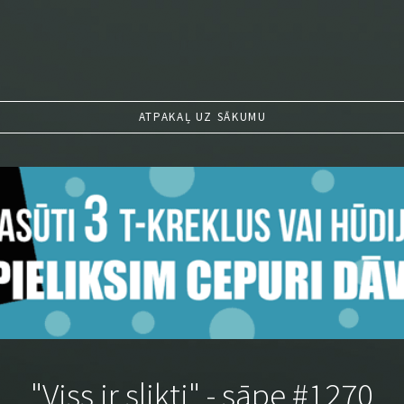
ATPAKAĻ UZ SĀKUMU
"Viss ir slikti" - sāpe #1270