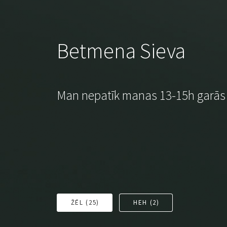
Betmena Sieva
Man nepatīk manas 13-15h garās
ŽĒL (
25
)
HEH (
2
)