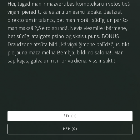
Hei, tagad man ir mazvērtības kompleksi un vēlos tieši
viņam pierādīt, ka es zinu un esmu labākā. Jāatzīst
direktoram ir talants, bet man morāli sūdīgi un par šo
man maksā 2,5 eiro stundā. Nevis viesmīle+bārmene,
bet sūdīgi atalgots psiholoģiskais upuris. BONUS!
Draudzene atsūta bildi, kā viņai ģimene palīdzējusi tikt
pie jauna maza melna Bembja, bildi no salona!! Man
sāp kājas, galva un rīt ir brīva diena. Viss ir slikti!
ŽĒL (
9
)
HEH (
0
)