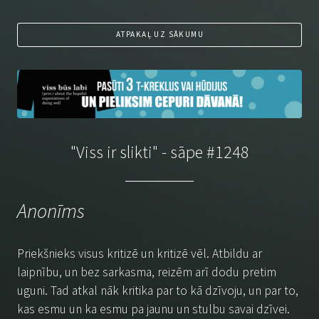
ATPAKAĻ UZ SĀKUMU
"Viss ir slikti" - sāpe #1248
Anonīms
Priekšnieks visus kritizē un kritizē vēl. Atbildu ar
laipnību, un bez sarkasma, reizēm arī dodu pretim
uguni. Tad atkal nāk kritika par to kā dzīvoju, un par to,
kas esmu un ka esmu pa jaunu un stulbu savai dzīvei.