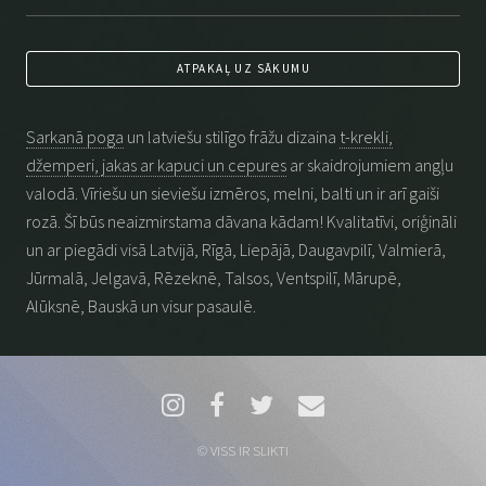
ATPAKAĻ UZ SĀKUMU
Sarkanā poga
un latviešu stilīgo frāžu dizaina
t-krekli,
džemperi, jakas ar kapuci un cepures
ar skaidrojumiem angļu
valodā. Vīriešu un sieviešu izmēros, melni, balti un ir arī gaiši
rozā. Šī būs neaizmirstama dāvana kādam! Kvalitatīvi, oriģināli
un ar piegādi visā Latvijā, Rīgā, Liepājā, Daugavpilī, Valmierā,
Jūrmalā, Jelgavā, Rēzeknē, Talsos, Ventspilī, Mārupē,
Alūksnē, Bauskā un visur pasaulē.
© VISS IR SLIKTI