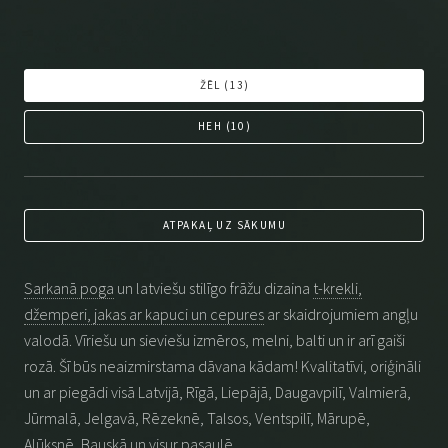
ŽĒL (
13
)
HEH (
10
)
ATPAKAĻ UZ SĀKUMU
Sarkanā poga
un latviešu stilīgo frāžu dizaina
t-krekli,
džemperi, jakas ar kapuci un cepures
ar skaidrojumiem angļu
valodā. Vīriešu un sieviešu izmēros, melni, balti un ir arī gaiši
rozā. Šī būs neaizmirstama dāvana kādam! Kvalitatīvi, oriģināli
un ar piegādi visā Latvijā, Rīgā, Liepājā, Daugavpilī, Valmierā,
Jūrmalā, Jelgavā, Rēzeknē, Talsos, Ventspilī, Mārupē,
Alūksnē, Bauskā un visur pasaulē.