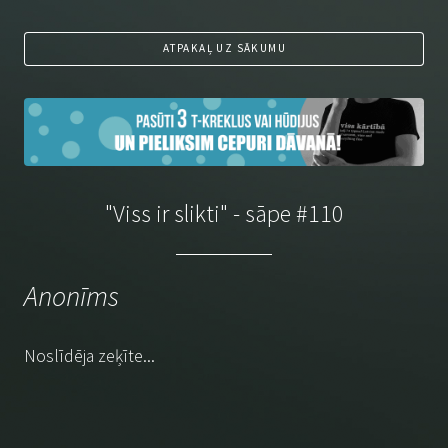
ATPAKAĻ UZ SĀKUMU
"Viss ir slikti" - sāpe #110
Anonīms
Noslīdēja zeķīte...