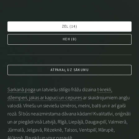
ŽĒL (
14
)
HEH (
8
)
ATPAKAĻ UZ SĀKUMU
Sarkanā poga
un latviešu stilīgo frāžu dizaina
t-krekli,
džemperi, jakas ar kapuci un cepures
ar skaidrojumiem angļu
valodā. Vīriešu un sieviešu izmēros, melni, balti un ir arī gaiši
rozā. Šī būs neaizmirstama dāvana kādam! Kvalitatīvi, oriģināli
un ar piegādi visā Latvijā, Rīgā, Liepājā, Daugavpilī, Valmierā,
Jūrmalā, Jelgavā, Rēzeknē, Talsos, Ventspilī, Mārupē,
Alūksnē, Bauskā un visur pasaulē.