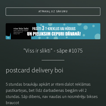
ATPAKAĻ UZ SĀKUMU
"Viss ir slikti" - sāpe #1075
postcard delivery boi
5 stundas braukāju apkārt ar riteni dalot reklāmas
pastkartiņas, bet līdz darbadienas beigām vēl 2
stundas. Sāp dibens, nav naudas un nosmērēju bikses
braucot