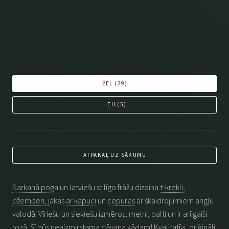
ŽĒL (
29
)
HEH (
5
)
ATPAKAĻ UZ SĀKUMU
Sarkanā poga
un latviešu stilīgo frāžu dizaina
t-krekli,
džemperi, jakas ar kapuci un cepures
ar skaidrojumiem angļu
valodā. Vīriešu un sieviešu izmēros, melni, balti un ir arī gaiši
rozā. Šī būs neaizmirstama dāvana kādam! Kvalitatīvi, oriģināli