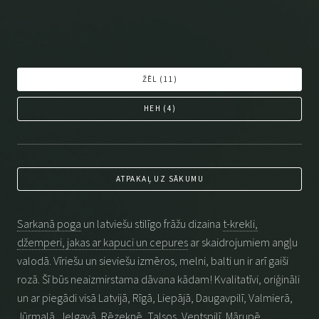
ŽĒL (
11
)
HEH (
4
)
ATPAKAĻ UZ SĀKUMU
Sarkanā poga
un latviešu stilīgo frāžu dizaina
t-krekli,
džemperi, jakas ar kapuci un cepures
ar skaidrojumiem angļu
valodā. Vīriešu un sieviešu izmēros, melni, balti un ir arī gaiši
rozā. Šī būs neaizmirstama dāvana kādam! Kvalitatīvi, oriģināli
un ar piegādi visā Latvijā, Rīgā, Liepājā, Daugavpilī, Valmierā,
Jūrmalā, Jelgavā, Rēzeknē, Talsos, Ventspilī, Mārupē,