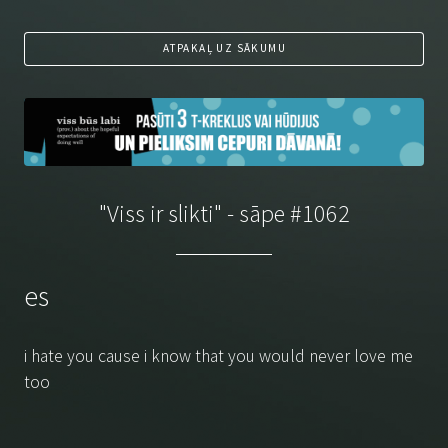
ATPAKAĻ UZ SĀKUMU
"Viss ir slikti" - sāpe #1062
es
i hate you cause i know that you would never love me
too